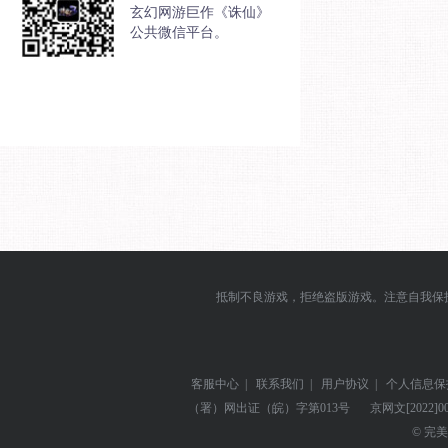
玄幻网游巨作《诛仙》
公共微信平台。
抵制不良游戏，拒绝盗版游戏。注意自我保
客服中心
|
联系我们
|
用户协议
|
个人信息保
（署）网出证（皖）字第013号
京网文
[2022]0
© 完美世