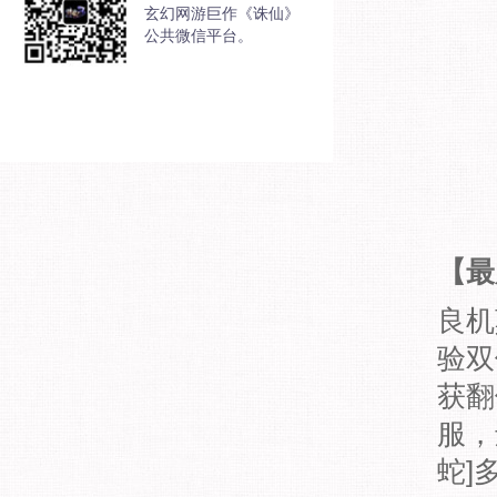
玄幻网游巨作《诛仙》
公共微信平台。
【最
良机
验双
获翻
服，
蛇]