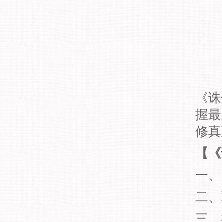
《诛
握最
修真
【《
一、
二、
三、