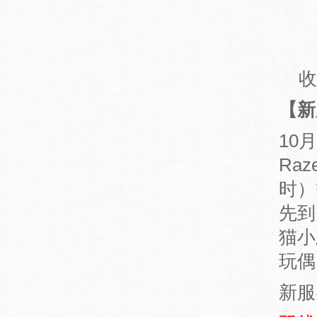
收
【新
10
Ra
时）
先到
猫小
玩偶
新服