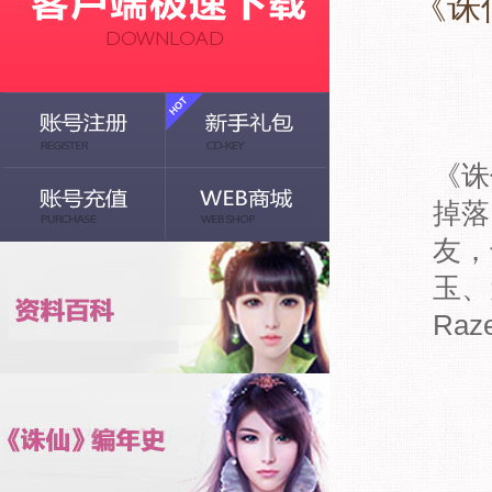
《诛
《诛
掉落
友，
玉、
Ra