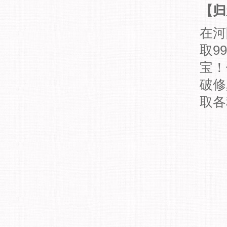
【归
在河
取9
宝！
破修
取各