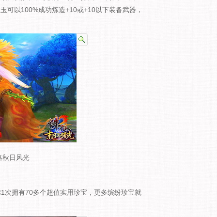
玉可以100%成功炼造+10或+10以下装备武器，
略秋日风光
你1次拥有70多个超值实用珍宝，更多缤纷珍宝就