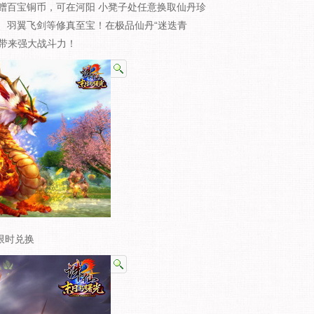
费获赠百宝铜币，可在河阳 小凳子处任意换取仙丹珍
、羽翼飞剑等修真至宝！在极品仙丹“迷迭青
你带来强大战斗力！
限时兑换