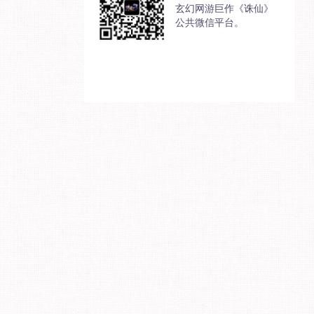
玄幻网游巨作《诛仙》
公共微信平台。