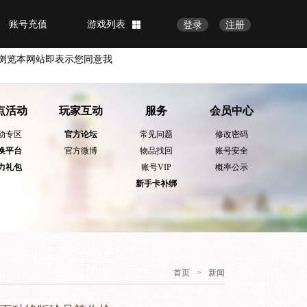
账号充值
游戏列表
登录
注册
浏览本网站即表示您同意我
点活动
玩家互动
服务
会员中心
动专区
官方论坛
常见问题
修改密码
换平台
官方微博
物品找回
账号安全
力礼包
账号VIP
概率公示
新手卡补绑
首页
>
新闻