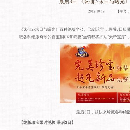
最后3日 《诛仙2·末日与曙光
2012-10-19
【字号
《诛仙2·末日与曙光》百种绝版坐骑、飞剑珍宝，最后3日珍藏
取各种绝版奇珍的百宝铜币和“鸣夜”坐骑都将挥别“天帝宝库”
最后3日，赶快来珍藏各种绝
【绝版珍宝限时兑换 最后3日】