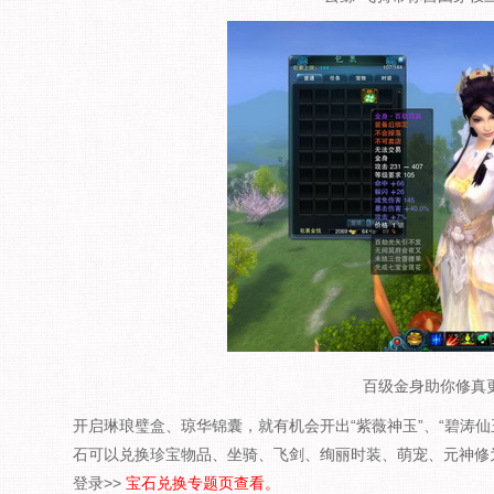
百级金身助你修真
开启琳琅璧盒、琼华锦囊，就有机会开出“紫薇神玉”、“碧涛仙玉
石可以兑换珍宝物品、坐骑、飞剑、绚丽时装、萌宠、元神修为
登录>>
宝石兑换专题页查看。