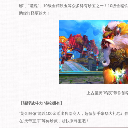
琊”、“噬魂”、10级金精铁玉等众多稀有珍宝之一！10级金精铁
助你打怪更给力！
上古坐骑“鸣夜”带你领
【强悍战斗力 轻松拥有】
“黄金雕像”能以100金币出售给商人，超值新手豪华大礼包让
在“天帝宝库”等你珍藏，赶快来寻宝吧！