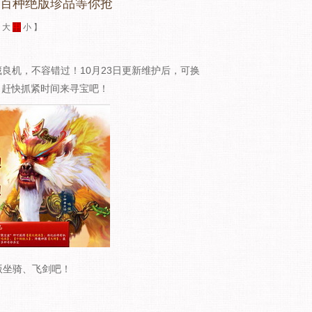
》百种绝版珍品等你抢
：
大
中
小
】
良机，不容错过！10月23日更新维护后，可换
，赶快抓紧时间来寻宝吧！
版坐骑、飞剑吧！