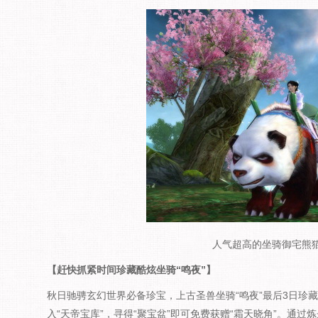
人气超高的坐骑御宅熊猫
【赶快抓紧时间珍藏酷炫坐骑“鸣夜”】
秋日驰骋玄幻世界必备珍宝，上古圣兽坐骑“鸣夜”最后3日珍藏
入“天帝宝库”，寻得“聚宝盆”即可免费获赠“霜天晓角”。通过