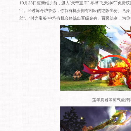
10月23日更新维护前，进入“天帝宝库” 寻得“飞天神符”免
宝。经过炼丹炉祭炼，你就有机会拥有相应的绝版坐骑、飞骑
丝”、“时光宝鉴”中均有机会祭炼出百级金身、百级法身，为
莲华真君等霸气坐骑