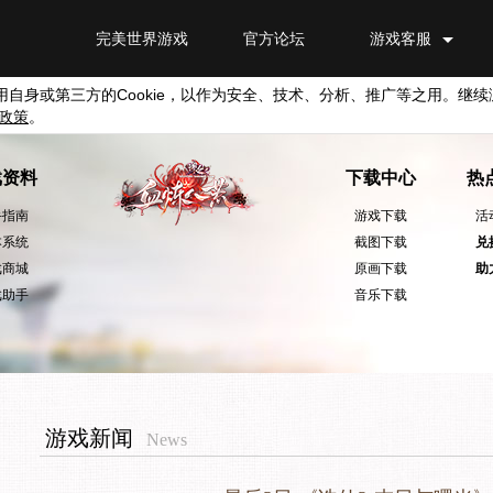
完美世界游戏
官方论坛
游戏客服
用自身或第三方的
Cookie
，以作为安全、技术、分析、推广等之用。继续
政策
。
戏资料
下载中心
热
手指南
游戏下载
活
本系统
截图下载
兑
戏商城
原画下载
助
戏助手
音乐下载
游戏新闻
News