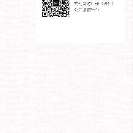
玄幻网游巨作《诛仙》
公共微信平台。