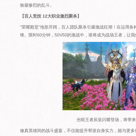
验最惨烈的乱斗。
【百人竞技 12大职业激烈厮杀】
“荣耀殿堂”地形开阔，百人团队厮杀引爆激战狂潮！在运用各
锋。限时60分钟，50V50的激战中，谁将成为战场王者，让
光暗王者辰皇闪耀登场，将带来
修真英雄间的战斗盛宴，不仅能提升帮派自身实力，能与更多仙