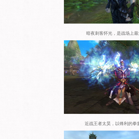
暗夜刺客怀光，是战场上
近战王者太昊，以锋利的拳