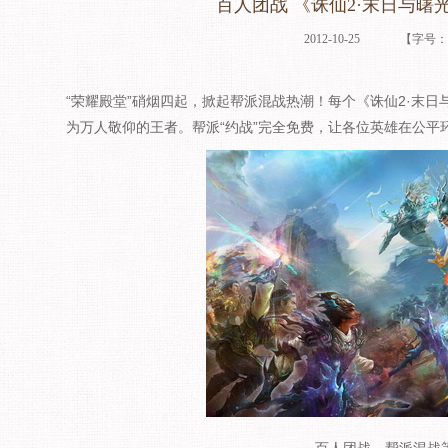
百人团战 《诛仙2·末日与曙
2012-10-25
【字号
“荣耀殿堂”硝烟四起，掀起帮派混战热潮！每个《诛仙2·末日
为万人敬仰的王者。帮派“约战”完全免费，让各位英雄在公平