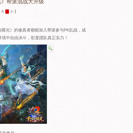
光》帮派混战大升级
：
大
中
小
】
与曙光》的修真者都能加入帮派参与PK乱战，成
环境中自由决斗，彰显团队真正实力！