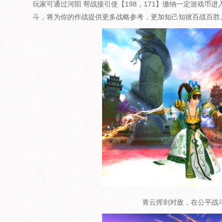
玩家可通过河阳 帮战接引使【198，171】缴纳一定游戏币
斗，将为你的作战提供更多战略参考，更加知己知彼百战百胜
青云挥剑对敌，在公平战