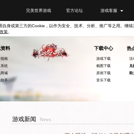
完美世界游戏
官方论坛
游戏客服
用自身或第三方的
Cookie
，以作为安全、技术、分析、推广等之用。继续
政策
。
戏资料
下载中心
热
手指南
游戏下载
活
本系统
截图下载
兑
戏商城
原画下载
助
戏助手
音乐下载
游戏新闻
News