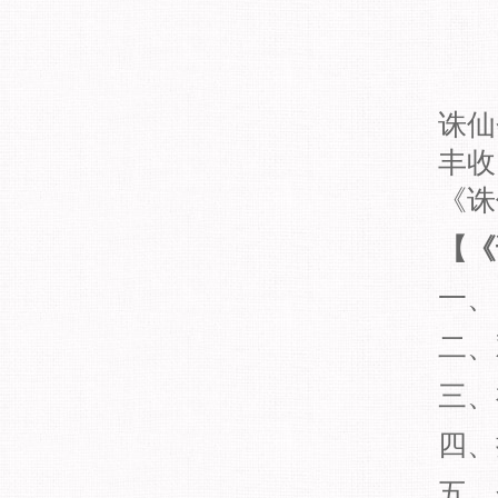
诛仙
丰收
《诛
【《
一、
二、
三、
四、
五、