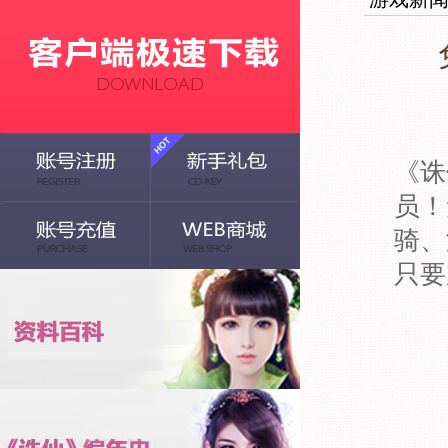
《诛
员！
骑、
只要