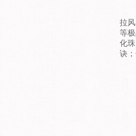
拉风
等极
化珠
诀；