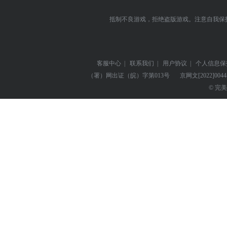
抵制不良游戏，拒绝盗版游戏。注意自我保
客服中心
|
联系我们
|
用户协议
|
个人信息保
（署）网出证（皖）字第013号
京网文
[2022]004
© 完美世