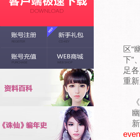
《
区“
下”
足各
重新
《
幽
新
even