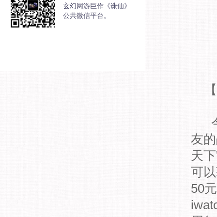
玄幻网游巨作《诛仙》
公共微信平台。
【
今
友的
天下
可以
50
iw