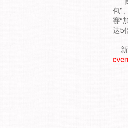
除
包”
赛“
达5
新
even