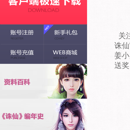
关注
诛仙
姜小
送奖