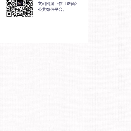
玄幻网游巨作《诛仙》
公共微信平台。