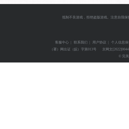
抵制不良游戏，拒绝盗版游戏。注意自我保
客服中心
|
联系我们
|
用户协议
|
个人信息保
（署）网出证（皖）字第013号
京网文
[2022]004
© 完美世