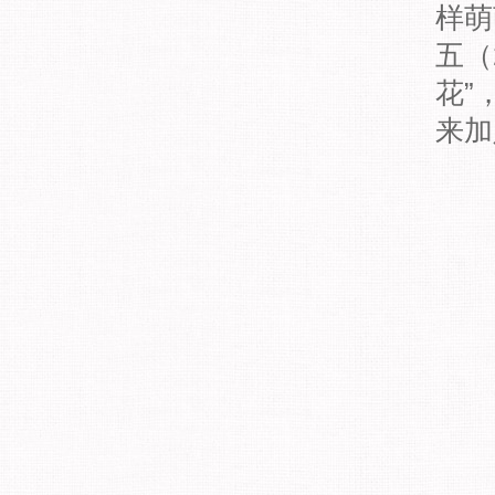
样萌
五（
花”
来加