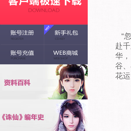
“忽
赴千
华，
谷、
花运