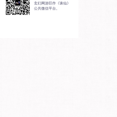
玄幻网游巨作《诛仙》
公共微信平台。