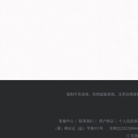
抵制不良游戏，拒绝盗版游戏。注意自我保
客服中心
|
联系我们
|
用户协议
|
个人信息保
（署）网出证（皖）字第013号
京网文
[2022]004
© 完美世