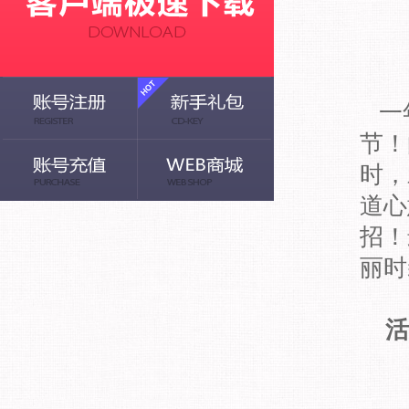
一年
节！
时，
道心
招！
丽时
活