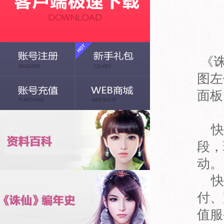
《诛
图左
面板
快
段，
动。
快
付、
值服