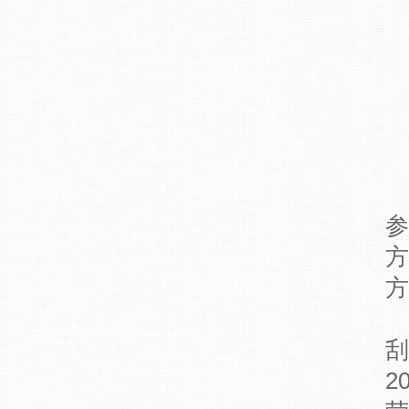
参
方
方
刮
2