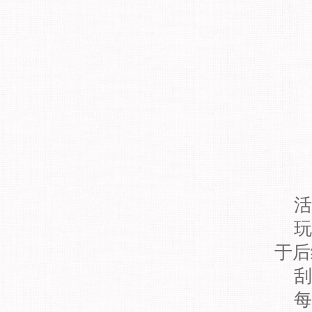
活
玩
于后
刮
每