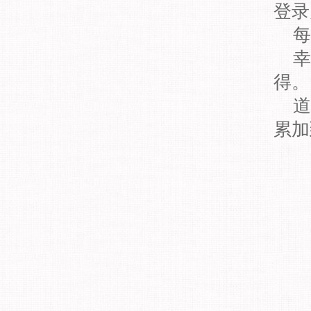
登录
每
幸
得。
道
累加