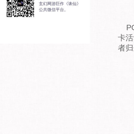
玄幻网游巨作《诛仙》
公共微信平台。
P
卡活
者归