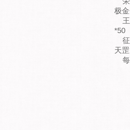
荣
极金
王
*50
征
天罡
每