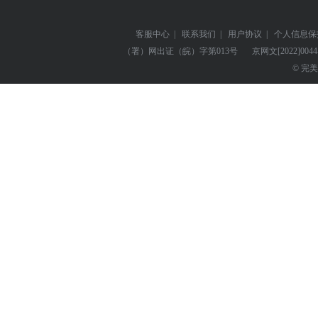
客服中心
|
联系我们
|
用户协议
|
个人信息保
（署）网出证（皖）字第013号
京网文
[2022]004
© 完美世