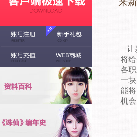
来新
让新
将给
各职
一块
能将
机会