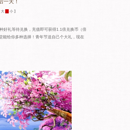
后一天！
：
大
中
小
】
好礼等待兑换，充值即可获得1.1倍兑换币（倍
堂能给你多种选择！青年节送自己个大礼，现在