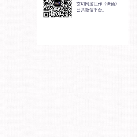
玄幻网游巨作《诛仙》
公共微信平台。