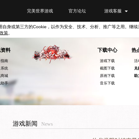
完美世界游戏
官方论坛
游戏客服
用自身或第三方的
Cookie
，以作为安全、技术、分析、推广等之用。继续
政策
。
戏资料
下载中心
热
手指南
游戏下载
活
本系统
截图下载
兑
戏商城
原画下载
助
戏助手
音乐下载
游戏新闻
News