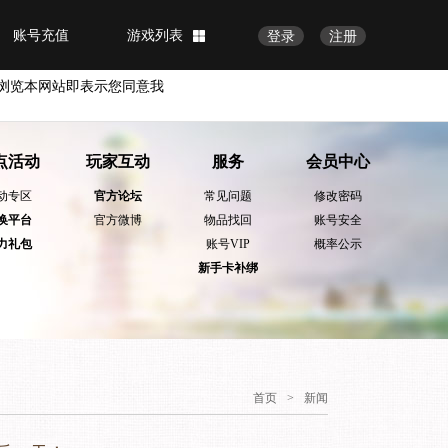
账号充值
游戏列表
登录
注册
浏览本网站即表示您同意我
点活动
玩家互动
服务
会员中心
动专区
官方论坛
常见问题
修改密码
换平台
官方微博
物品找回
账号安全
力礼包
账号VIP
概率公示
新手卡补绑
首页
>
新闻