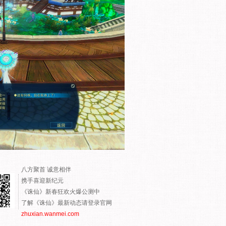
八方聚首 诚意相伴
携手喜迎新纪元
《诛仙》新春狂欢火爆公测中
了解《诛仙》最新动态请登录官网
zhuxian.wanmei.com