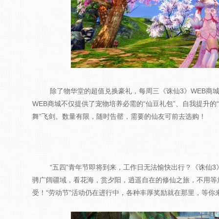
除了物华堂的超值兑换豪礼，每周三《诛仙3》WEB商
WEB商城不仅提供了宠物培养必需的“仙豆礼包”、自我提升的“
舞”飞剑。数量有限，随时告罄，需要的仙友可前去选购！
“五四”青年节即将到来，工作日无法愉快出行？《诛仙
骋广阔疆域，看花海，赏夕阳，逍遥自在的修仙之旅，不用等
受！“劳动节”活动仍在进行中，各种丰厚奖励就在那里，等你