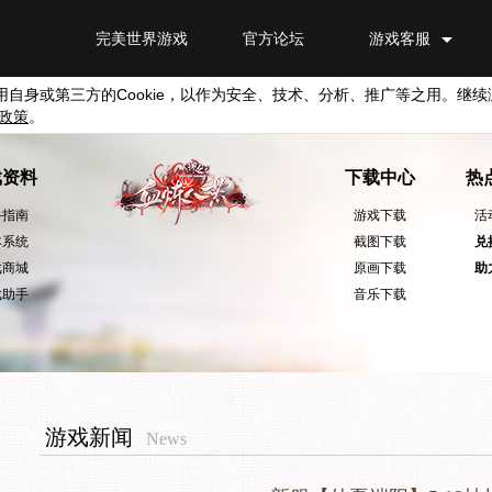
完美世界游戏
官方论坛
游戏客服
用自身或第三方的
Cookie
，以作为安全、技术、分析、推广等之用。继续
政策
。
戏资料
下载中心
热
手指南
游戏下载
活
本系统
截图下载
兑
戏商城
原画下载
助
戏助手
音乐下载
游戏新闻
News