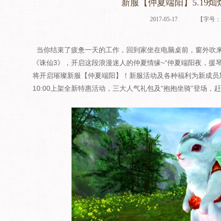
新服【仲夏端阳】5.19
2017-05-17
【字号
当你结束了疲惫一天的工作，回到家坐在电脑桌前，窗外吹
《诛仙3》，开启这段浪漫迷人的仲夏情缘~“仲夏端阳夜，援琴待
将开启璀璨新服【仲夏端阳】！新服活动及各种福利为新成员
10:00上架全新特惠活动，三大人气礼包及“抱抱坐骑”登场，