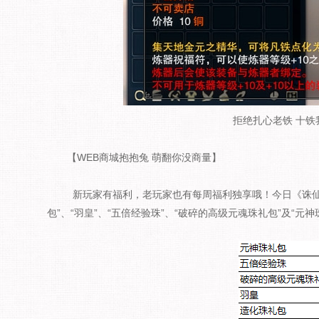
拒绝扎心老铁 十铁
【WEB商城抱抱兔 萌翻你没商量】
新玩家有福利，老玩家也有每周福利独享哦！今日《诛仙3
包”、“羽皇”、“五倍经验珠”、“破碎的高级元魂珠礼包”及“