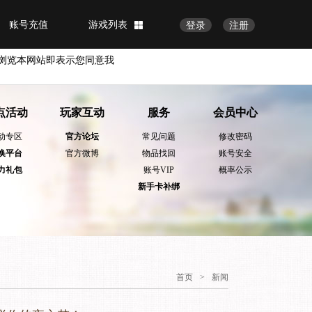
账号充值
游戏列表
登录
注册
浏览本网站即表示您同意我
点活动
玩家互动
服务
会员中心
动专区
官方论坛
常见问题
修改密码
换平台
官方微博
物品找回
账号安全
力礼包
账号VIP
概率公示
新手卡补绑
首页
>
新闻