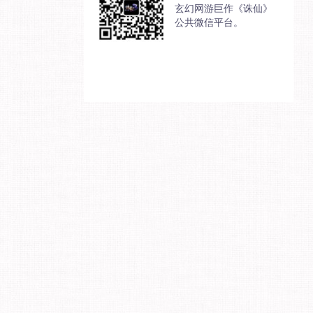
玄幻网游巨作《诛仙》
公共微信平台。