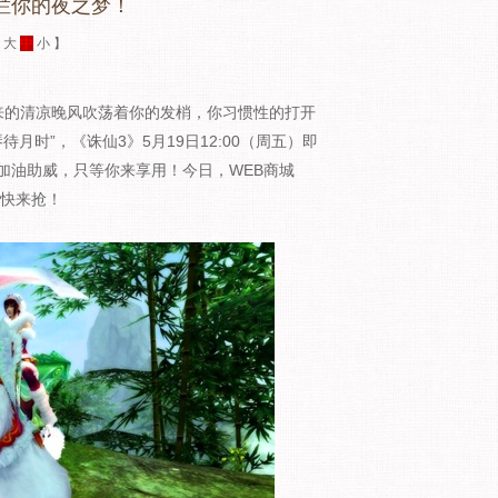
灿烂你的夜之梦！
：
大
中
小
】
来的清凉晚风吹荡着你的发梢，你习惯性的打开
月时”，《诛仙3》5月19日12:00（周五）即
加油助威，只等你来享用！今日，WEB商城
赶快来抢！