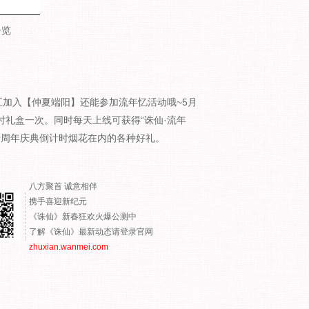
一览
加入【仲夏端阳】还能参加流年忆活动哦~5月
时礼盒一次。同时每天上线可获得“诛仙·流年
十周年庆典倒计时烟花在内的各种好礼。
八方聚首 诚意相伴
携手喜迎新纪元
《诛仙》新春狂欢火爆公测中
了解《诛仙》最新动态请登录官网
zhuxian.wanmei.com