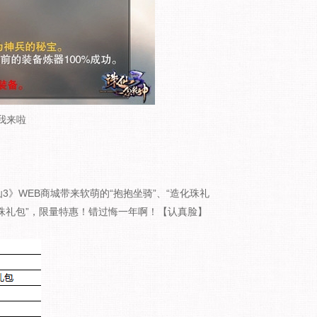
我来啦
》WEB商城带来软萌的“抱抱坐骑”、“造化珠礼
元神珠礼包”，限量特惠！错过悔一年啊！【认真脸】