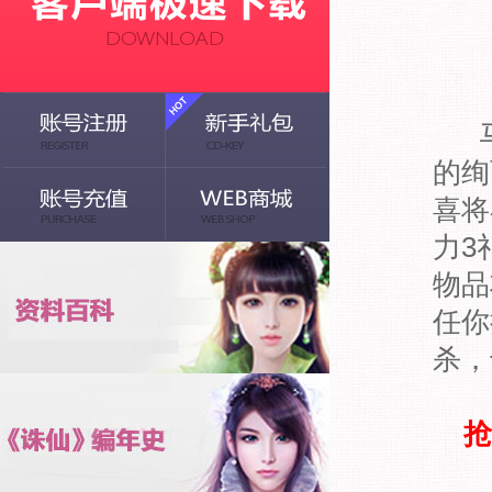
的绚
喜将
力3
物品
任你
杀，
抢