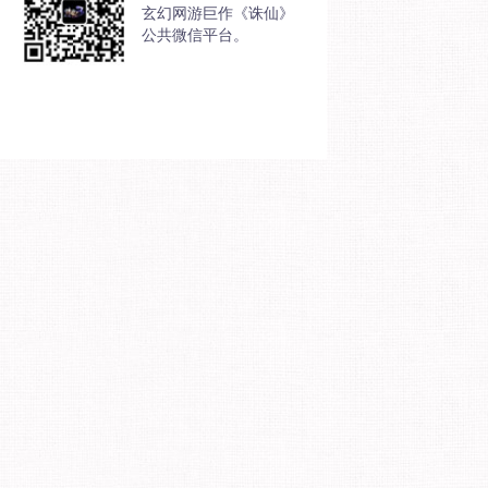
玄幻网游巨作《诛仙》
公共微信平台。