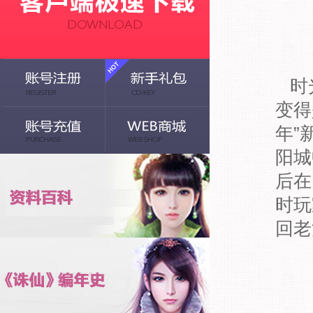
时光
变得
年”
阳城
后在
时玩
回老