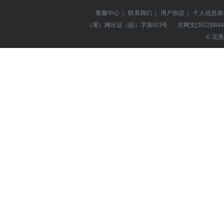
客服中心
|
联系我们
|
用户协议
|
个人信息保
（署）网出证（皖）字第013号
京网文
[2022]004
© 完美世