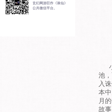
玄幻网游巨作《诛仙》
公共微信平台。
池，
入诛
本中
月的
故事