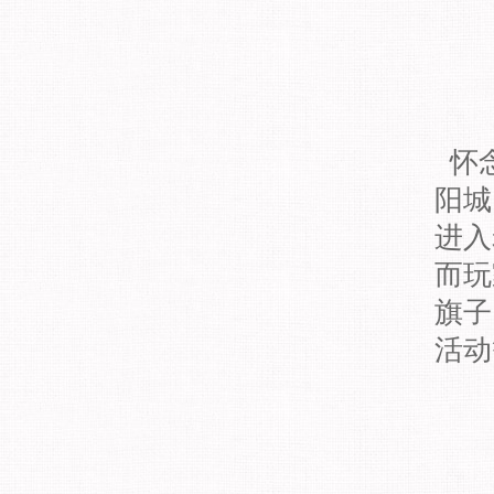
怀念
阳城
进入
而玩
旗子
活动