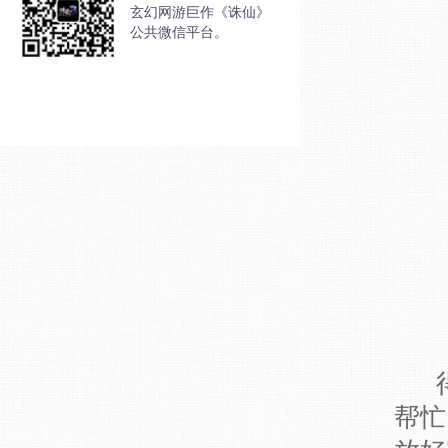
玄幻网游巨作《诛仙》
公共微信平台。
得
帮忙