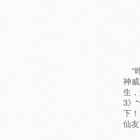
“
神威
生，
3》
下！
仙友