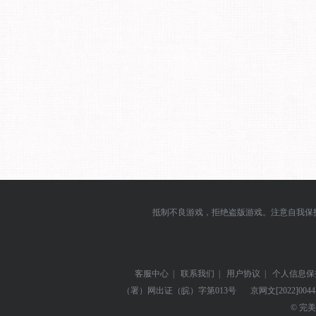
抵制不良游戏，拒绝盗版游戏。注意自我保
客服中心
|
联系我们
|
用户协议
|
个人信息保
（署）网出证（皖）字第013号
京网文
[2022]004
© 完美世