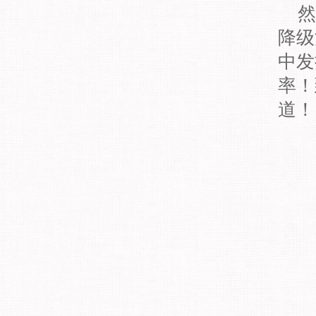
然
降级
中发
率！
道！