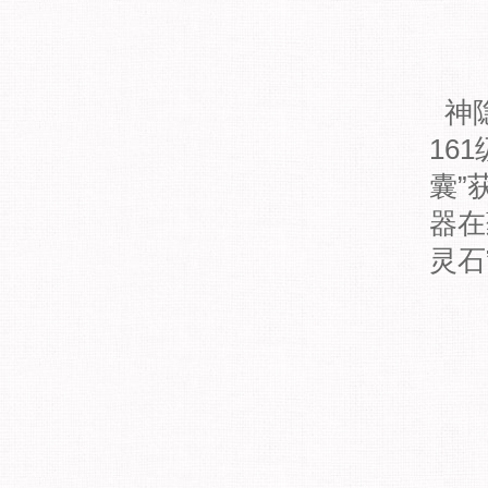
神隐
16
囊”
器在
灵石