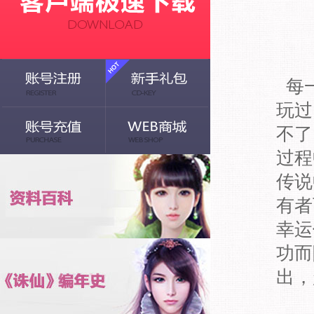
每一
玩过
不了
过程
传说
有者
幸运
功而
出，