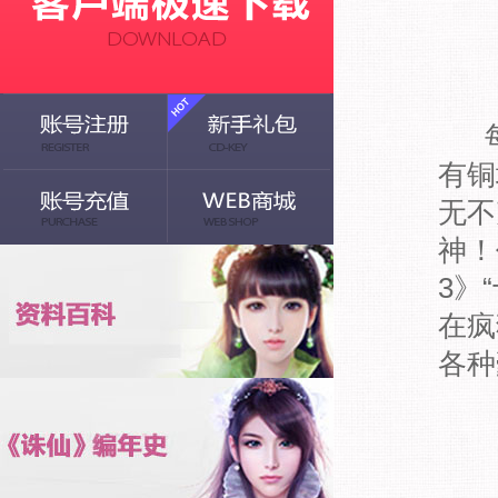
有铜
无不
神！
3》
在疯
各种