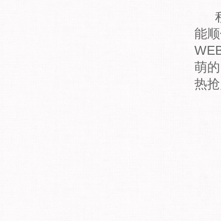
积
能顺
WE
萌的
热抢