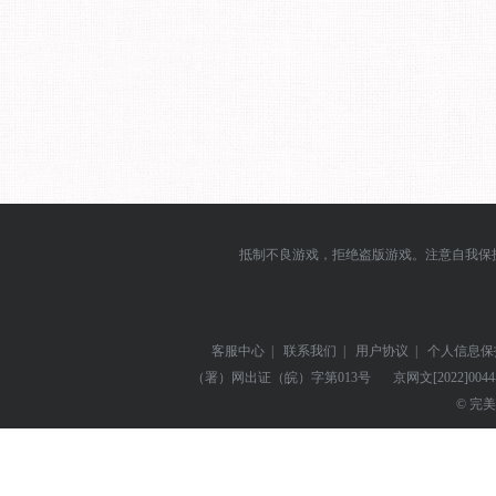
抵制不良游戏，拒绝盗版游戏。注意自我保
客服中心
|
联系我们
|
用户协议
|
个人信息保
（署）网出证（皖）字第013号
京网文
[2022]004
© 完美世