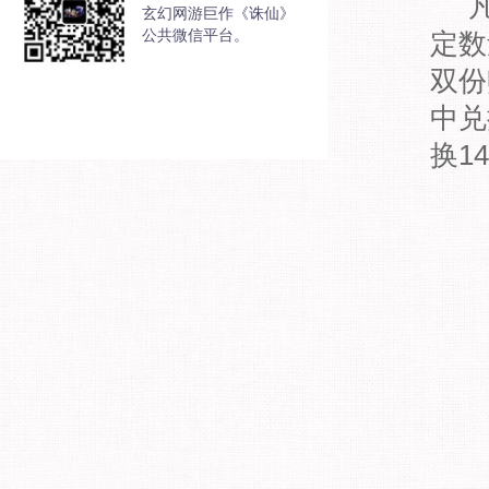
玄幻网游巨作《诛仙》
公共微信平台。
定数
双份
中兑
换1