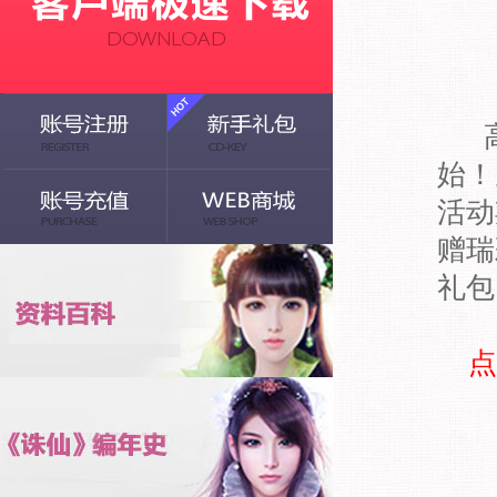
始！
活动
赠瑞
礼包
点