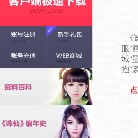
《诛
服“
城“
抱”
点