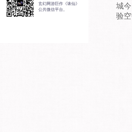
玄幻网游巨作《诛仙》
城今
公共微信平台。
验空