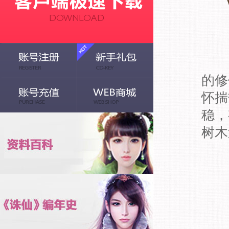
《诛
的修
怀揣
稳，
树木