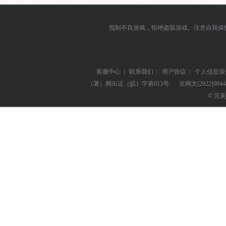
抵制不良游戏，拒绝盗版游戏。注意自我保
客服中心
|
联系我们
|
用户协议
|
个人信息保
（署）网出证（皖）字第013号
京网文
[2022]004
© 完美世