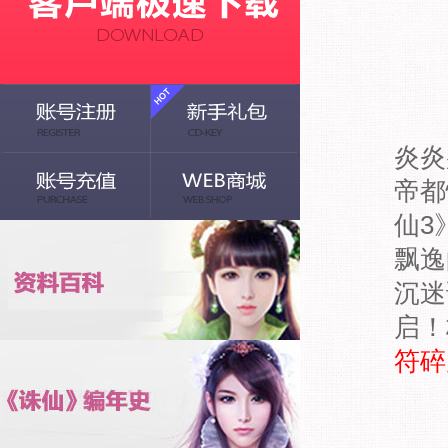
连
炎炎
帝都
仙3
飘逸
沉迷
启！
符碎