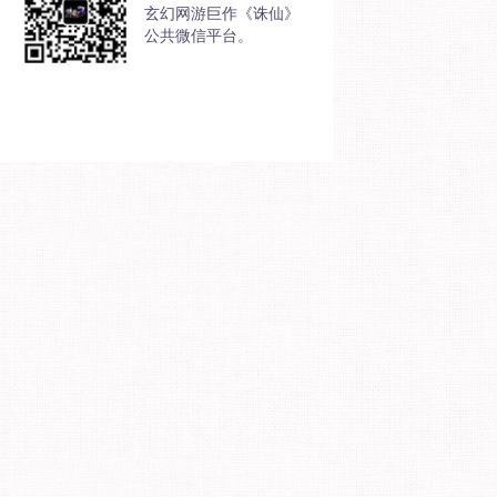
玄幻网游巨作《诛仙》
公共微信平台。