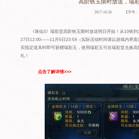
高阶铁玉限时放送，瑞
2017-10-26
【字号
《诛仙3》瑞彩堂高阶铁玉限时放送明日开始！从10铁到14
27日12:00——11月5日23:59（实际活动时间请以游戏
买指定道具时即可获赠瑞彩玉，使用瑞彩玉可在瑞彩堂兑换高
礼！
点击了解详情>>>