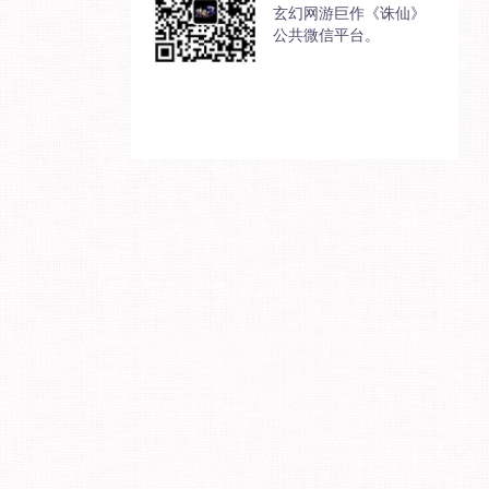
玄幻网游巨作《诛仙》
公共微信平台。