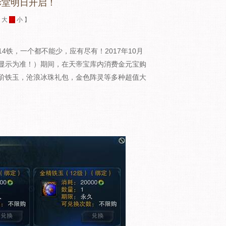
彩堂明日开启！
：
大
中
小
】
铁，一个都不能少，应有尽有！2017年10月
内界面显示为准！）期间，在天帝宝库内消费金元宝购
阶铁玉，沧浪冰珠礼包，金色阵灵等多种超值大