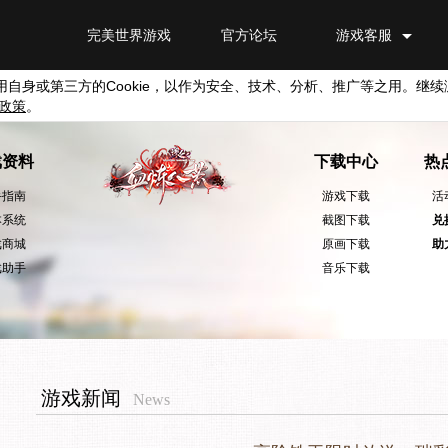
完美世界游戏
官方论坛
游戏客服
用自身或第三方的
Cookie
，以作为安全、技术、分析、推广等之用。继续
政策
。
戏资料
下载中心
热
手指南
游戏下载
活
本系统
截图下载
兑
戏商城
原画下载
助
戏助手
音乐下载
游戏新闻
News