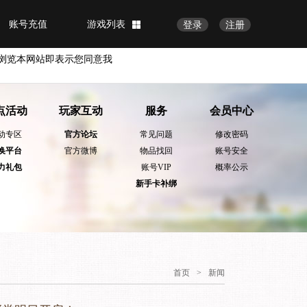
账号充值
游戏列表
登录
注册
浏览本网站即表示您同意我
点活动
玩家互动
服务
会员中心
动专区
官方论坛
常见问题
修改密码
换平台
官方微博
物品找回
账号安全
力礼包
账号VIP
概率公示
新手卡补绑
首页
>
新闻