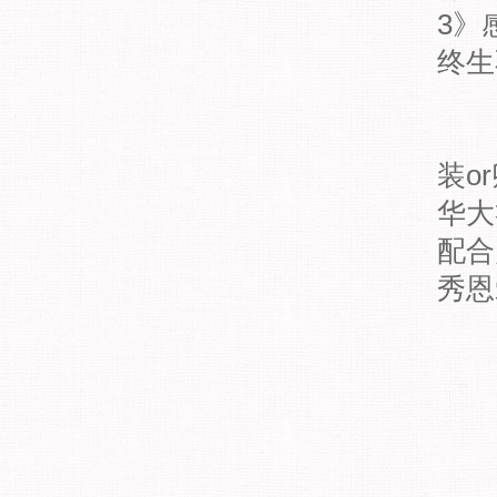
3》
终生
装o
华大
配合
秀恩