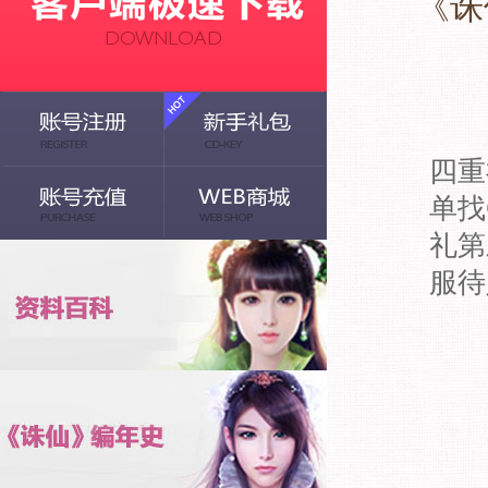
《诛
四重
单找
礼第
服待