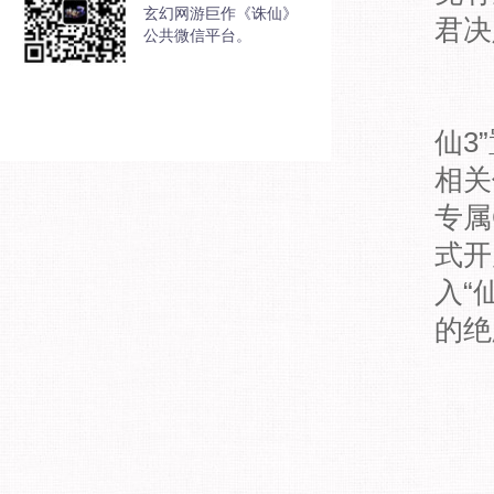
玄幻网游巨作《诛仙》
君决
公共微信平台。
关
仙3
相关
专属
式开
入“
的绝