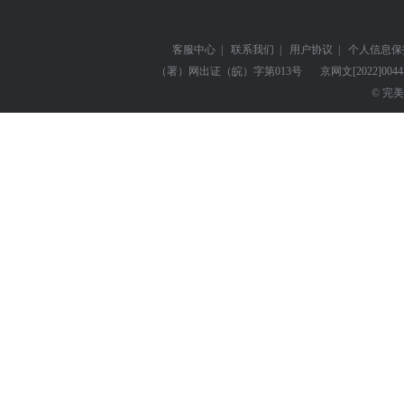
客服中心
|
联系我们
|
用户协议
|
个人信息保
（署）网出证（皖）字第013号
京网文
[2022]004
© 完美世