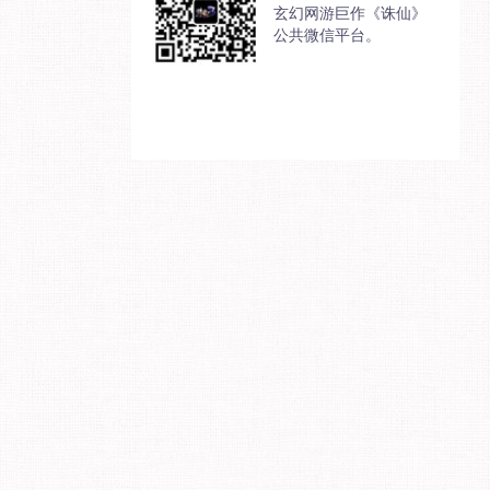
玄幻网游巨作《诛仙》
公共微信平台。