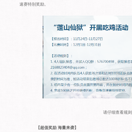
速赛特别奖励。
请仔细查看规则
【超值奖励 海量来袭】