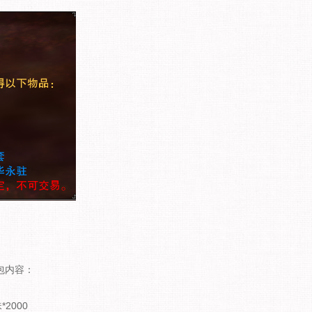
内容：
000