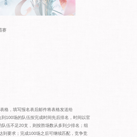
霸赛
报名表格，填写报名表后邮件将表格发送给
总和达到100场的队伍按完成时间先后排名，时间以官
的队伍不足20支，则按胜场数从多到少排名；组
到要求；完成100场之后可继续匹配，竞争竞