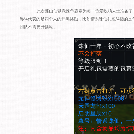
此次蓬山仙狱竞速争霸赛为每一位爱吃鸡人士准备了丰
称*4代表的是四个人的开黑奖励，比如情系诛仙礼包*4指的
团队不需要开播呦。