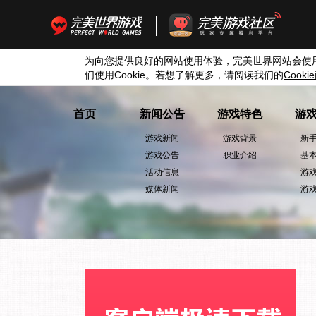
为向您提供良好的网站使用体验，完美世界网站会使
们使用
Cookie
。若想了解更多，请阅读我们的
Cookie
首页
新闻公告
游戏特色
游
游戏新闻
游戏背景
新
游戏公告
职业介绍
基
活动信息
游
媒体新闻
游