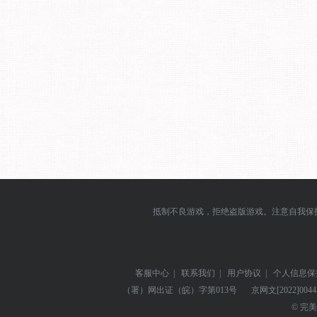
抵制不良游戏，拒绝盗版游戏。注意自我保
客服中心
|
联系我们
|
用户协议
|
个人信息保
（署）网出证（皖）字第013号
京网文
[2022]004
© 完美世