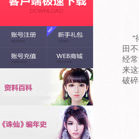
“得
田不
经常
来这
破碎