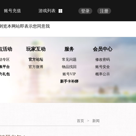
账号充值
游戏列表
登录
注册
浏览本网站即表示您同意我
点活动
玩家互动
服务
会员中心
动专区
官方论坛
常见问题
修改密码
换平台
官方微博
物品找回
账号安全
力礼包
账号VIP
概率公示
新手卡补绑
首页
>
新闻