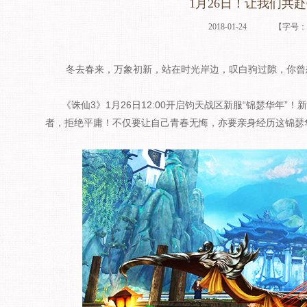
1月26日！让我们共
2018-01-24
【字号
冬去春来，万象初新，站在时光岸边，叹白驹过隙，你曾想
《诛仙3》1月26日12:00开启钧天战区新服“锦瑟华年”
者，拒绝平庸！不仅要让自己青春无悔，亦要亲身经历这锦瑟