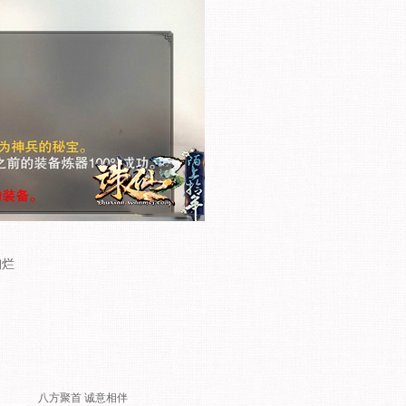
绚烂
八方聚首 诚意相伴