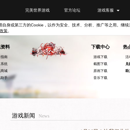
完美世界游戏
官方论坛
游戏客服
用自身或第三方的
Cookie
，以作为安全、技术、分析、推广等之用。继续
政策
。
戏资料
下载中心
热
手指南
游戏下载
活
本系统
截图下载
兑
戏商城
原画下载
助
戏助手
音乐下载
游戏新闻
News