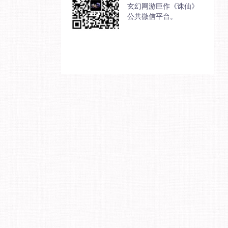
玄幻网游巨作《诛仙》
公共微信平台。