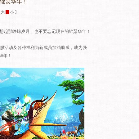
赴锦瑟华年！
：
大
中
小
】
起那峥嵘岁月，也不要忘记现在的锦瑟华年！
！新服活动及各种福利为新成员加油助威，成为强
华年！