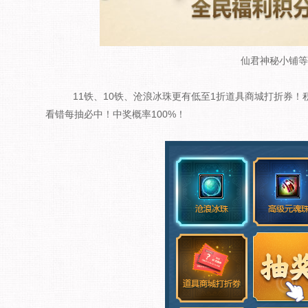
仙君神秘小铺等
11铁、10铁、沧浪冰珠更有低至1折道具商城打折券！
看错每抽必中！中奖概率100%！