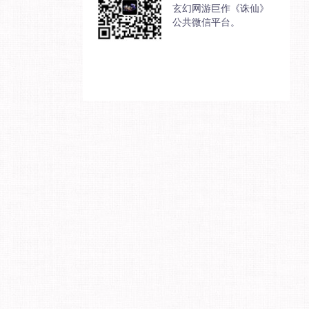
玄幻网游巨作《诛仙》
公共微信平台。