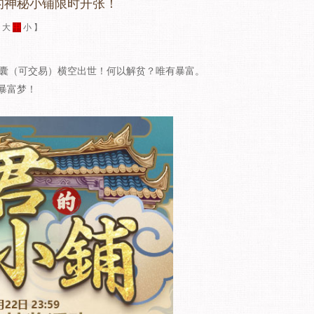
的神秘小铺限时开张！
：
大
中
小
】
囊（可交易）横空出世！何以解贫？唯有暴富。
暴富梦！