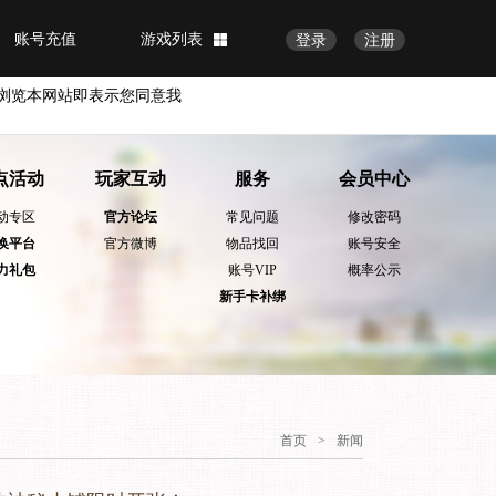
账号充值
游戏列表
登录
注册
浏览本网站即表示您同意我
点活动
玩家互动
服务
会员中心
动专区
官方论坛
常见问题
修改密码
换平台
官方微博
物品找回
账号安全
力礼包
账号VIP
概率公示
新手卡补绑
首页
>
新闻