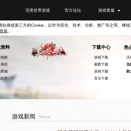
完美世界游戏
官方论坛
游戏客服
用自身或第三方的
Cookie
，以作为安全、技术、分析、推广等之用。继续
政策
。
戏资料
下载中心
热
手指南
游戏下载
活
本系统
截图下载
兑
戏商城
原画下载
助
戏助手
音乐下载
游戏新闻
News