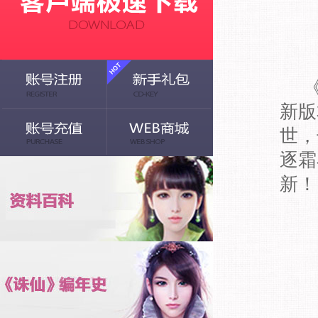
《诛
新版
世，
逐霜
新！