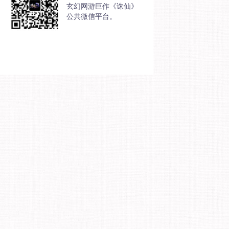
玄幻网游巨作《诛仙》
公共微信平台。