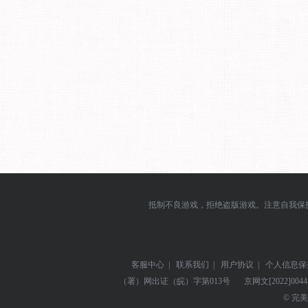
抵制不良游戏，拒绝盗版游戏。注意自我保
客服中心
|
联系我们
|
用户协议
|
个人信息保
（署）网出证（皖）字第013号
京网文
[2022]004
© 完美世