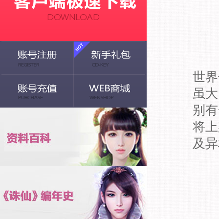
俗
世界
虽大
别有
将上
及异