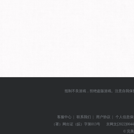
抵制不良游戏，拒绝盗版游戏。注意自我保
客服中心
|
联系我们
|
用户协议
|
个人信息保
（署）网出证（皖）字第013号
京网文
[2022]004
© 完美世