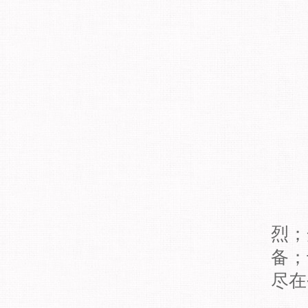
烈；
备；
尽在