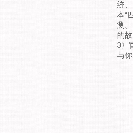
统、
本“
测。
的故
3》
与你