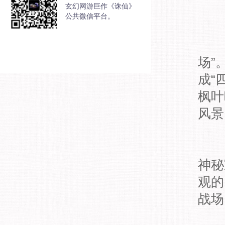
玄幻网游巨作《诛仙》
公共微信平台。
“
场”
成“
枫叶
风景
神秘
观的
战场