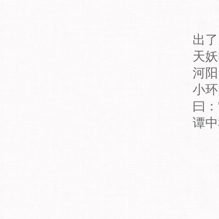
出了
天妖
河阳
小环
曰：
谭中