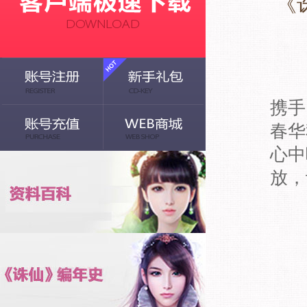
《
完
携手
春华
心中
放，