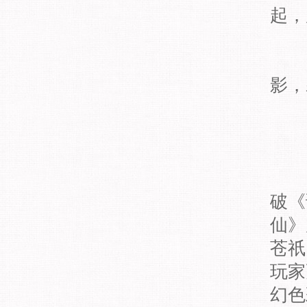
起，
影，
破《
仙》
苍祇
玩家
幻色