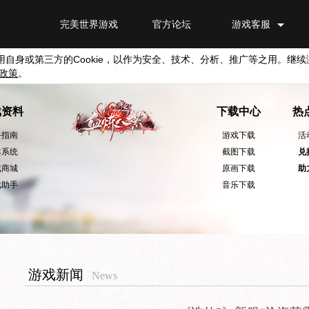
完美世界游戏
官方论坛
游戏客服
用自身或第三方的
Cookie
，以作为安全、技术、分析、推广等之用。继续
政策
。
戏资料
下载中心
热
手指南
游戏下载
活
本系统
截图下载
兑
戏商城
原画下载
助
戏助手
音乐下载
游戏新闻
News