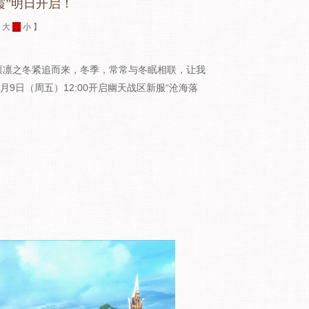
霞”明日开启！
：
大
中
小
】
凛之冬紧追而来，冬季，常常与冬眠相联，让我
9日（周五）12:00开启幽天战区新服“沧海落