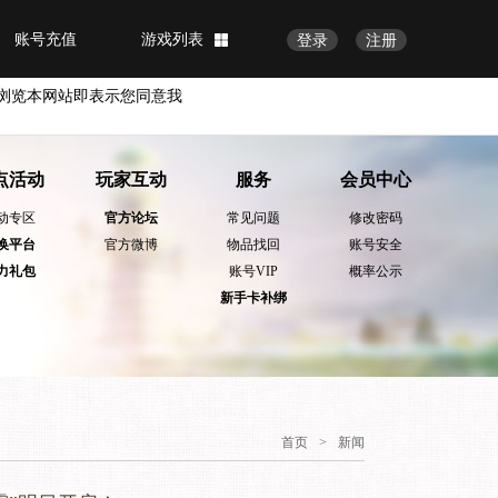
账号充值
游戏列表
登录
注册
浏览本网站即表示您同意我
点活动
玩家互动
服务
会员中心
动专区
官方论坛
常见问题
修改密码
换平台
官方微博
物品找回
账号安全
力礼包
账号VIP
概率公示
新手卡补绑
首页
>
新闻