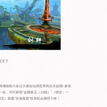
览天下
继续助力各位大佬在仙侠世界风生水起哦~参加
名，均可获得“金精铁玉（10级）”（绑定）一
周五）新服“沧海落霞”给亲机会摘得十铁！