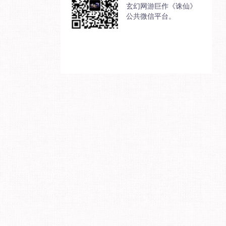
玄幻网游巨作《诛仙》
公共微信平台。