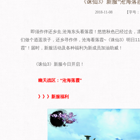
《诛仙3》新服“沧海落
2018-11-08
【字号
即须作伴还乡去,沧海东头看落霞！悠悠秋色已经过去，凛
们做个逍遥浪子，还乡寻作伴，沧海看落霞~《诛仙3》明日11月
霞”！届时，新服活动及各种福利为新成员加油助威！
《诛仙3》新服今日开启！
幽天战区：“沧海落霞”
》》》新服福利