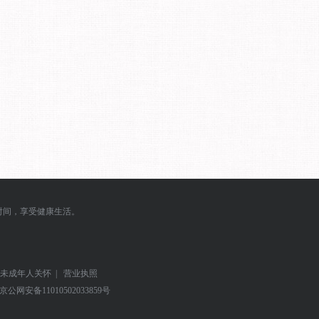
时间，享受健康生活。
未成年人关怀
|
营业执照
京公网安备
11010502033859号