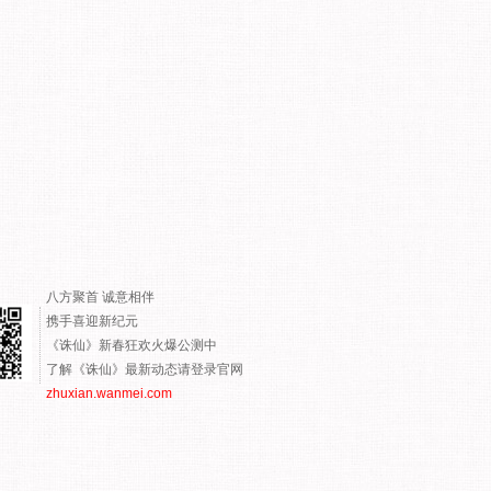
八方聚首 诚意相伴
携手喜迎新纪元
《诛仙》新春狂欢火爆公测中
了解《诛仙》最新动态请登录官网
zhuxian.wanmei.com