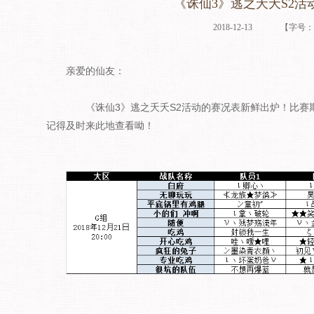
《诛仙3》逃之夭夭S2活
2018-12-13
【字号
亲爱的仙友：
《诛仙3》逃之夭夭S2活动的赛况表新鲜出炉！比赛
记得及时来此地查看呦！