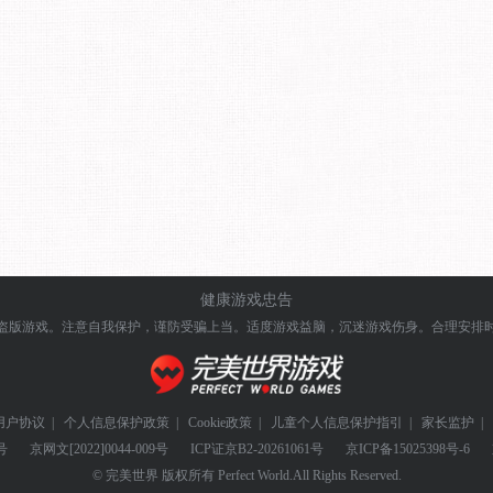
健康游戏忠告
盗版游戏。注意自我保护，谨防受骗上当。
适度游戏益脑，沉迷游戏伤身。合理安排
用户协议
|
个人信息保护政策
|
Cookie政策
|
儿童个人信息保护指引
|
家长监护
|
号
京网文
[2022]0044-009号
ICP证
京B2-20261061号
京ICP备
15025398号-6
© 完美世界 版权所有 Perfect World.All Rights Reserved.