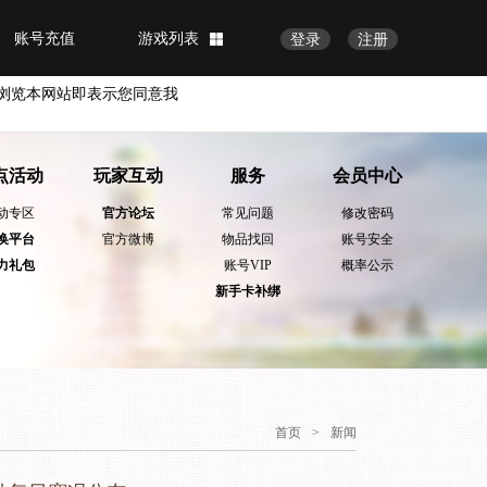
账号充值
游戏列表
登录
注册
浏览本网站即表示您同意我
点活动
玩家互动
服务
会员中心
动专区
官方论坛
常见问题
修改密码
换平台
官方微博
物品找回
账号安全
力礼包
账号VIP
概率公示
新手卡补绑
首页
>
新闻