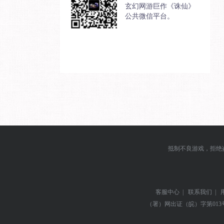
玄幻网游巨作《诛仙》
公共微信平台。
抵制不良游戏，拒绝
客服中心
|
联系我们
|
（署）网出证（皖）字第013