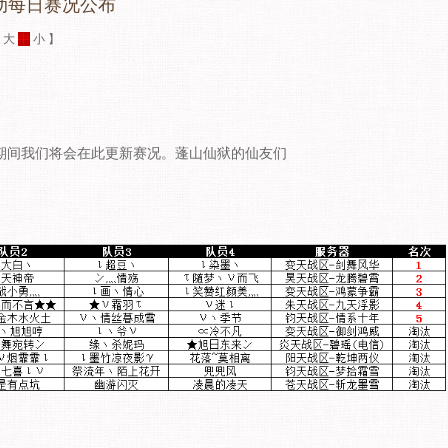
动每日赛况公布
：
大
中
小
】
期间我们将会在此更新赛况。蓬山仙狱的仙友们