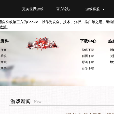
完美世界游戏
官方论坛
游戏客服
用自身或第三方的
Cookie
，以作为安全、技术、分析、推广等之用。继续
政策
。
戏资料
下载中心
热
手指南
游戏下载
活
本系统
截图下载
兑
戏商城
原画下载
助
戏助手
音乐下载
游戏新闻
News