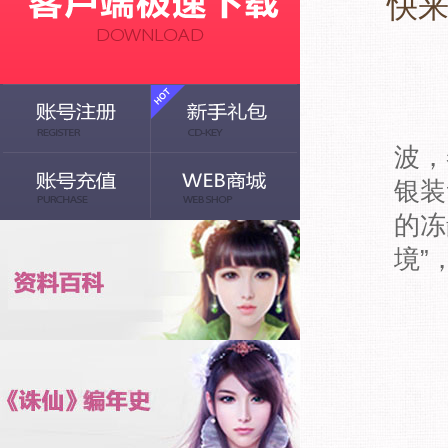
快来
诛
波，
银装
的冻
境”