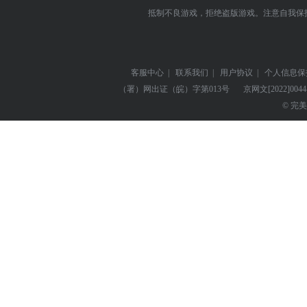
抵制不良游戏，拒绝盗版游戏。注意自我保
客服中心
|
联系我们
|
用户协议
|
个人信息保
（署）网出证（皖）字第013号
京网文
[2022]004
© 完美世