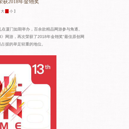
获2018年金翎奖
：
大
中
小
】
礼在厦门如期举办，百余款精品网游参与角逐。
3》网游，再次荣获了2018年金翎奖“最佳原创网
所占据的举足轻重的地位。