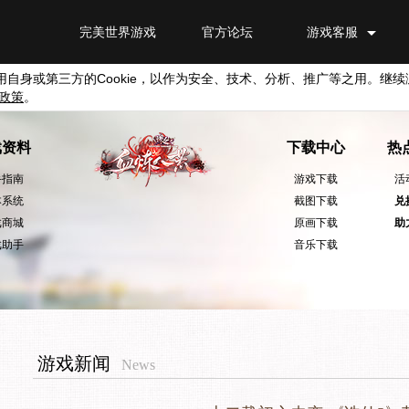
完美世界游戏
官方论坛
游戏客服
用自身或第三方的
Cookie
，以作为安全、技术、分析、推广等之用。继续
政策
。
戏资料
下载中心
热
手指南
游戏下载
活
本系统
截图下载
兑
戏商城
原画下载
助
戏助手
音乐下载
游戏新闻
News