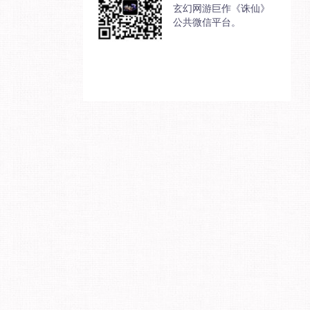
玄幻网游巨作《诛仙》
公共微信平台。