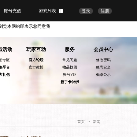
账号充值
游戏列表
登录
注册
浏览本网站即表示您同意我
点活动
玩家互动
服务
会员中心
动专区
官方论坛
常见问题
修改密码
换平台
官方微博
物品找回
账号安全
力礼包
账号VIP
概率公示
新手卡补绑
首页
>
新闻