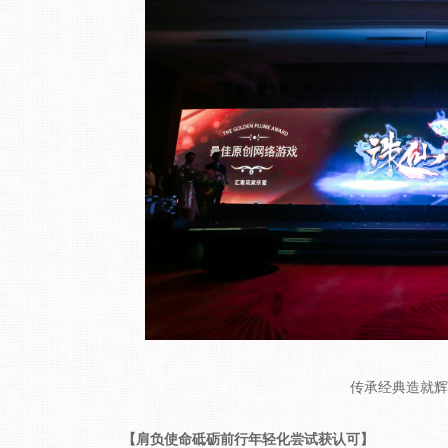
传承经典造就辉
【肩负使命砥砺前行年轻化尝试获认可】