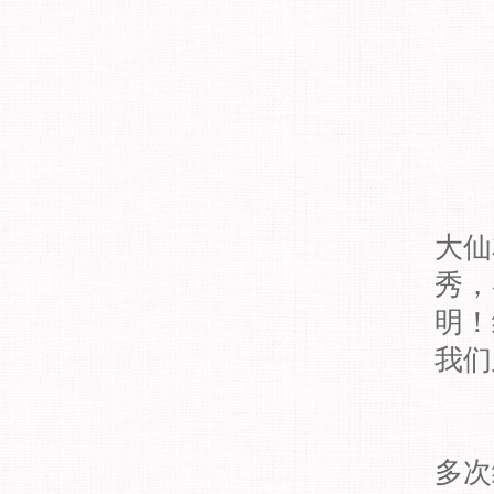
【
大仙
秀，
明！
我们
多次