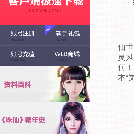
一
仙世
灵风
何！
本“