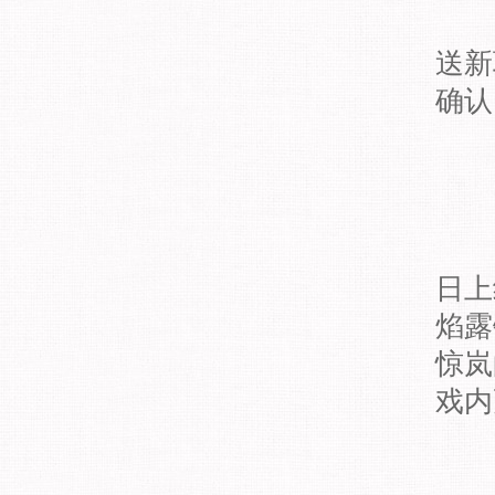
送新
确认
《
日上
焰露
惊岚
戏内