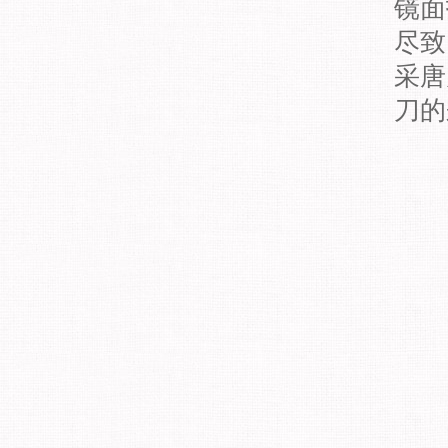
镜面
尽致
采唐
刀的