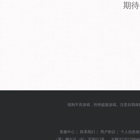
期待
抵制不良游戏，拒绝盗版游戏。注意自我保
客服中心
|
联系我们
|
用户协议
|
个人信息保
（署）网出证（皖）字第013号
京网文
[2022]004