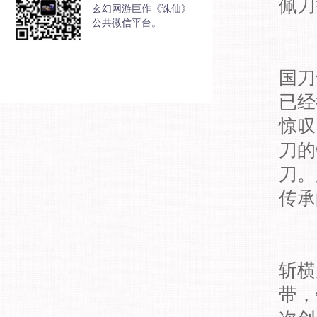
佩刀
玄幻网游巨作《诛仙》
公共微信平台。
国刀
已经
惊叹
刀的
刀。
传承
斩横
带，