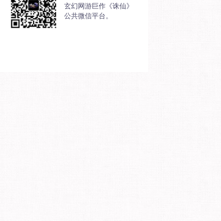
玄幻网游巨作《诛仙》
公共微信平台。