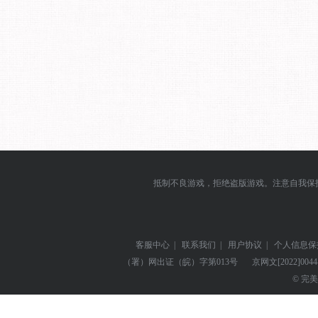
抵制不良游戏，拒绝盗版游戏。注意自我保
客服中心
|
联系我们
|
用户协议
|
个人信息保
（署）网出证（皖）字第013号
京网文
[2022]004
© 完美世