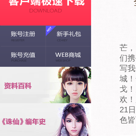
《
芒，
们携
写我
城！
戈！
欢！
21
色皆