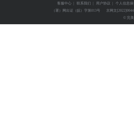
客服中心
|
联系我们
|
用户协议
|
个人信息保
（署）网出证（皖）字第013号
京网文
[2022]004
© 完美世