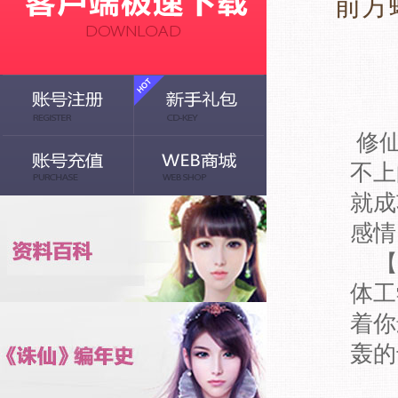
前方
修仙
不上
就成
感情
【
体工
着你
轰的