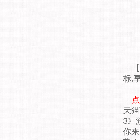
【
标,
点
天猫
3》
你来