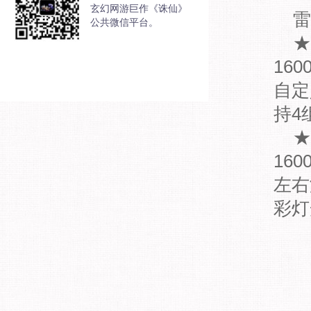
玄幻网游巨作《诛仙》
雷
公共微信平台。
★
16
自定
持4
★
16
左右
彩灯