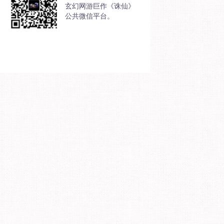
玄幻网游巨作《诛仙》
公共微信平台。