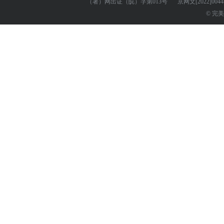
（署）网出证（皖）字第013号
京网文
[2022]004
© 完美世