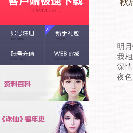
秋
秋
明月
我相
深情
夜色