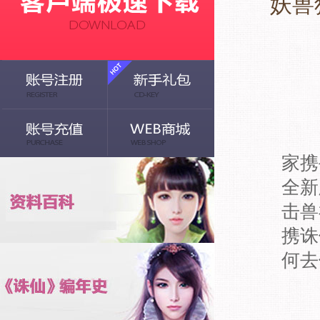
妖兽
家携
全新
击兽
携诛
何去