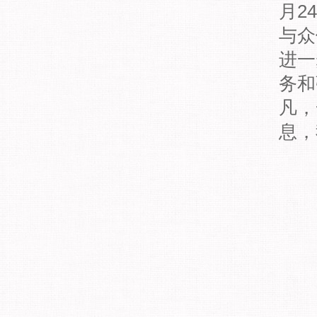
月2
与众
进一
务和
凡，
息，