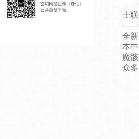
玄幻网游巨作《诛仙》
公共微信平台。
士联
——
全新
本中
魔骸
众多