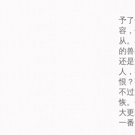
予了
容，
从。
的兽
还是
人，
恨？
不过
恢。
大更
一番