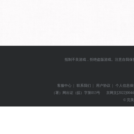
抵制不良游戏，拒绝盗版游戏。注意自我保
客服中心
|
联系我们
|
用户协议
|
个人信息保
（署）网出证（皖）字第013号
京网文
[2022]004
© 完美世