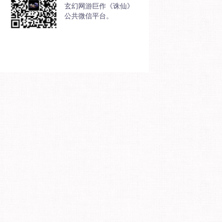
玄幻网游巨作《诛仙》
公共微信平台。