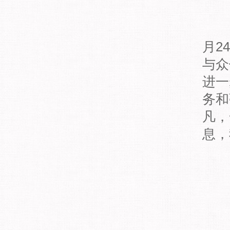
《
月2
与众
进一
务和
凡，
息，