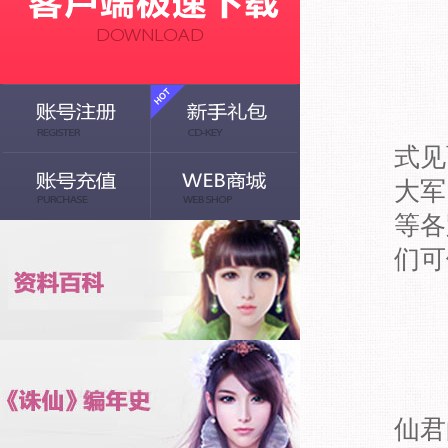
《诛
式见
大军
等各
们可
在
仙君