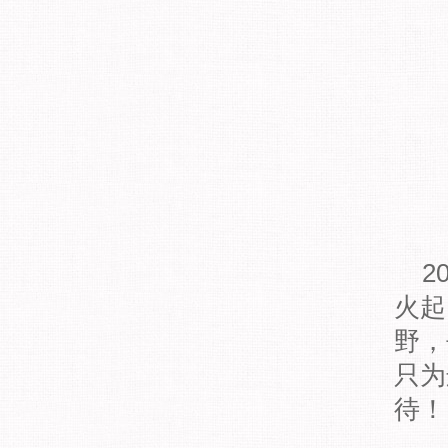
2
火起
野，
只为
待！