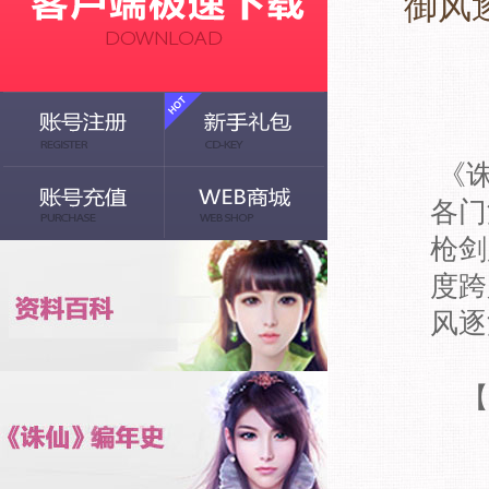
御风
《诛
各门
枪剑
度跨
风逐
【