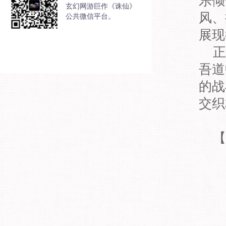
乐倾
玄幻网游巨作《诛仙》
风、
公共微信平台。
展现
正
吾道
的战
交织
【