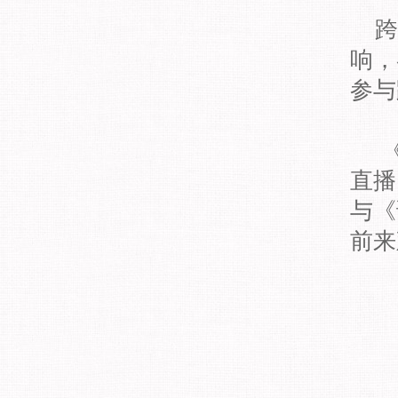
跨
响，
参与
《
直播
与《
前来