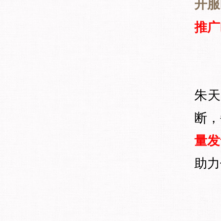
开
服
推广I
朱天
断，
量发
助力