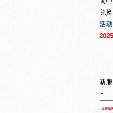
阁中
兑换
活动
2025
新服
~