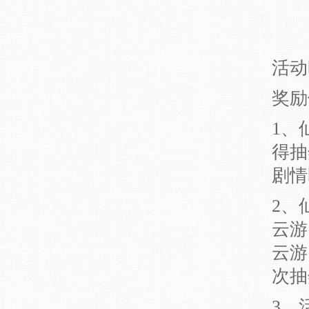
活动
奖励
1、
得抽
剧情
2、
云游
云游
次抽
3、