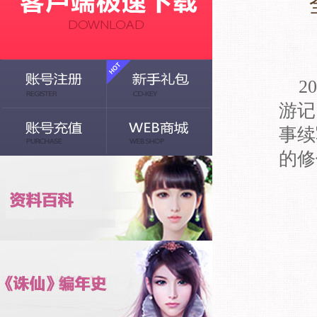
2
游记
事续
的修