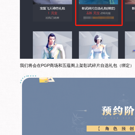
我们将会在PGP商场和五蕴阁上架彰武碎片自选礼包（绑定