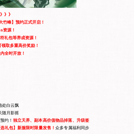
》》》
大竹峰】预约正式开启！
ss资源！
符礼包等养成资源！
可领取多重高价奖励！
天内全时开放！
隐处白云飘
长随月影摇
启预约！
独立天界、副本高价值物品掉落、升级签
自选礼包】新服限时限量发售！
众多专属福利同步