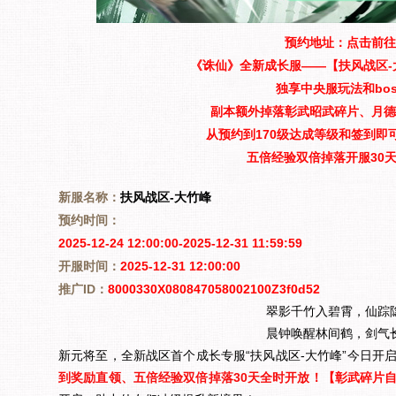
预约地址：
点击前往
《诛仙》全新成长服——【扶风战区-
独享中央服玩法和bo
副本额外掉落彰武昭武碎片、月德
从预约到170级达成等级和签到即
五倍经验双倍掉落开服30
新服名称：
扶风
战区-大竹峰
预约时间：
2025-12-24 12:00:00-2025-12-31 11:59:59
开
服时
间：
2025-12-31 12:00:00
推广ID：
8000330X080847058002100Z3f0d52
翠影千竹入碧霄，仙踪
晨钟唤醒林间鹤，剑气
新元将至，全新战区首个成长专服“扶风战区-大竹峰”今日开
到奖励直领、五倍经验双倍掉落30天全时开放！
【彰武碎片