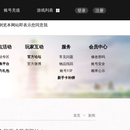
账号充值
游戏列表
登录
注册
浏览本网站即表示您同意我
点活动
玩家互动
服务
会员中心
动专区
官方论坛
常见问题
修改密码
换平台
官方微博
物品找回
账号安全
力礼包
账号VIP
概率公示
新手卡补绑
首页
>
新闻