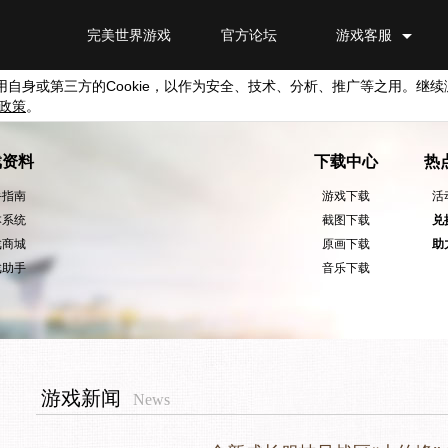
完美世界游戏
官方论坛
游戏客服
用自身或第三方的
Cookie
，以作为安全、技术、分析、推广等之用。继续
政策
。
戏资料
下载中心
热
手指南
游戏下载
活
本系统
截图下载
兑
戏商城
原画下载
助
戏助手
音乐下载
游戏新闻
News