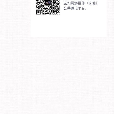
玄幻网游巨作《诛仙》
公共微信平台。