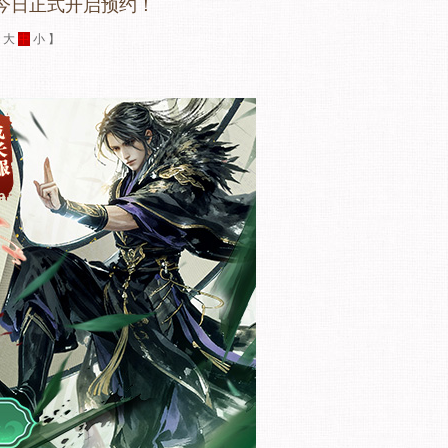
”今日正式开启预约！
：
大
中
小
】