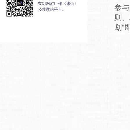
玄幻网游巨作《诛仙》
参与
公共微信平台。
则、
划”