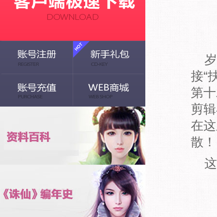
岁
接“
第十
剪辑
在这
散！
这