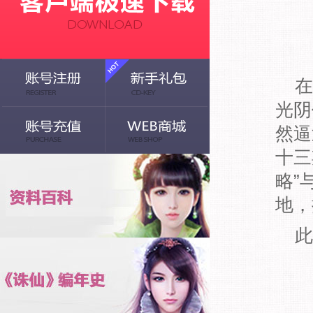
在
光阴
然逼
十三
略”
地，
此