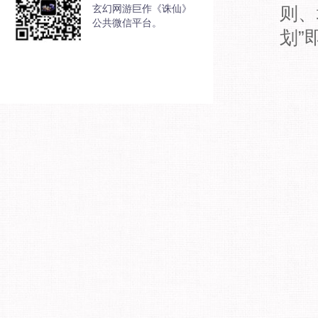
玄幻网游巨作《诛仙》
则、
公共微信平台。
划”