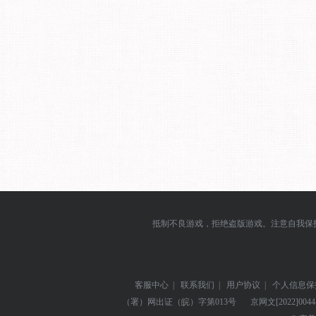
抵制不良游戏，拒绝盗版游戏。注意自我保
客服中心
|
联系我们
|
用户协议
|
个人信息保
（署）网出证（皖）字第013号
京网文
[2022]004