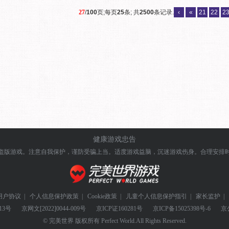
27
/
100
页;每页
25
条; 共
2500
条记录.
‹
«
21
22
2
健康游戏忠告
盗版游戏。注意自我保护，谨防受骗上当。
适度游戏益脑，沉迷游戏伤身。合理安排
用户协议
|
个人信息保护政策
|
Cookie政策
|
儿童个人信息保护指引
|
家长监护
|
13号
京网文
[2022]0044-009号
京ICP证
160281号
京ICP备
15025398号-6
京
© 完美世界 版权所有 Perfect World.All Rights Reserved.