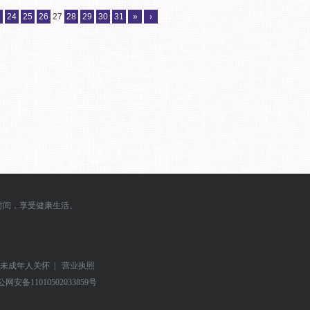
3
24
25
26
27
28
29
30
31
»
›
时间，享受健康生活。
未成年人关怀
|
营业执照
公网安备
11010502033859号