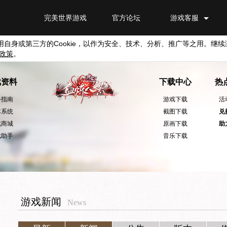
完美世界游戏
官方论坛
游戏客服
用自身或第三方的
Cookie
，以作为安全、技术、分析、推广等之用。继续
政策
。
戏资料
下载中心
热
手指南
游戏下载
活
本系统
截图下载
兑
戏商城
原画下载
助
戏助手
音乐下载
游戏新闻
News