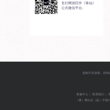
玄幻网游巨作《诛仙》
公共微信平台。
抵制不良游戏，拒绝
客服中心
|
联系我们
|
（署）网出证（皖）字第0