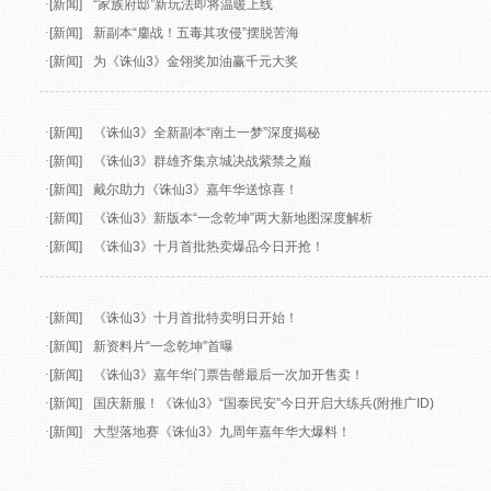
·
[新闻]
“家族府邸”新玩法即将温暖上线
·
[新闻]
新副本“鏖战！五毒其攻侵”摆脱苦海
·
[新闻]
为《诛仙3》金翎奖加油赢千元大奖
·
[新闻]
《诛仙3》全新副本“南土一梦”深度揭秘
·
[新闻]
《诛仙3》群雄齐集京城决战紫禁之巅
·
[新闻]
戴尔助力《诛仙3》嘉年华送惊喜！
·
[新闻]
《诛仙3》新版本“一念乾坤”两大新地图深度解析
·
[新闻]
《诛仙3》十月首批热卖爆品今日开抢！
·
[新闻]
《诛仙3》十月首批特卖明日开始！
·
[新闻]
新资料片“一念乾坤”首曝
·
[新闻]
《诛仙3》嘉年华门票告罄最后一次加开售卖！
·
[新闻]
国庆新服！《诛仙3》“国泰民安”今日开启大练兵(附推广ID)
·
[新闻]
大型落地赛《诛仙3》九周年嘉年华大爆料！