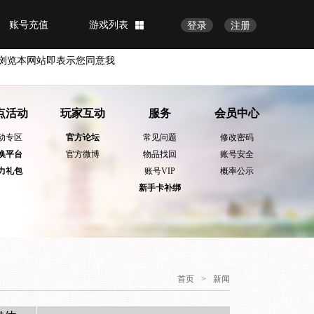
账号充值
游戏列表
登录
注册
浏览本网站即表示您同意我
点活动
玩家互动
服务
会员中心
动专区
官方论坛
常见问题
修改密码
换平台
官方微博
物品找回
账号安全
力礼包
账号VIP
概率公示
新手卡补绑
首页
>
新闻