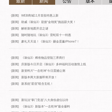
最新
新闻
公告
版本
·
[新闻]
WEB商城11月首批特惠上新
·
[新闻]
助威《诛仙3》迎接“金翎奖”挑战获大奖！
·
[新闻]
解析新地图开启之谜
·
[新闻]
随时随地玩《诛仙3》雷蛇双十一特惠
·
[新闻]
豪礼天天送！《诛仙3》砸金蛋赢iPhone7！
·
[新闻]
《诛仙3》稀有物品登陆三界商行
·
[新闻]
庆新版今日开启《诛仙3》多种福利活动激情上线
·
[新闻]
新资料片“一念乾坤”今日震撼公测
·
[新闻]
新版本两大新服即将开放！
·
[新闻]
新系统“星宿”暗含玄机！
·
[新闻]
新玩法“掌门竞选”八大身份虚位以待
·
[新闻]
《诛仙3》新版本“一念乾坤”最全爆料