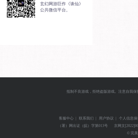
玄幻网游巨作《诛仙》
公共微信平台。
抵制不良游戏，拒绝盗版游戏。注意自我保
客服中心
|
联系我们
|
用户协议
|
个人信息保
（署）网出证（皖）字第013号
京网文
[2022]0
© 完美世