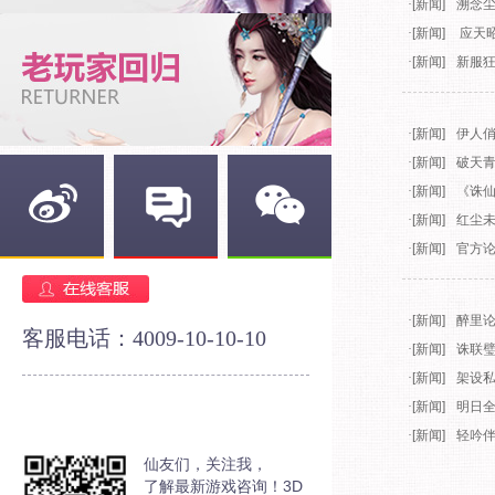
·
[新闻]
溯念
·
[新闻]
应天昭
·
[新闻]
新服狂
·
[新闻]
伊人俏
·
[新闻]
破天青
·
[新闻]
《诛仙
·
[新闻]
红尘未
·
[新闻]
官方论
新浪微博
官方论坛
官方微信
·
[新闻]
醉里论
客服电话：4009-10-10-10
·
[新闻]
诛联
·
[新闻]
架设
·
[新闻]
明日
·
[新闻]
轻吟伴
仙友们，关注我，
了解最新游戏咨询！3D