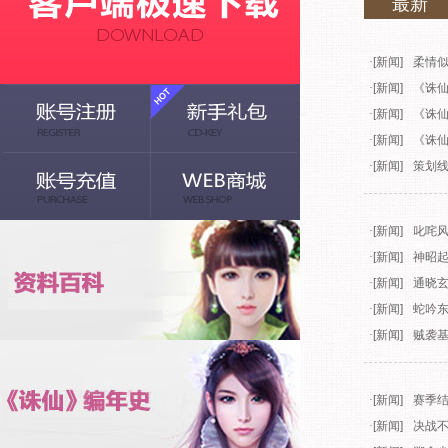
最新
·
[新闻]
柔情似
·
[新闻]
《诛仙
·
[新闻]
《诛仙
·
[新闻]
《诛仙
·
[新闻]
策划
·
[新闻]
叱咤风
·
[新闻]
神昭起
·
[新闻]
通晓玄
·
[新闻]
蛇吟东
·
[新闻]
贼袭
·
[新闻]
赛季
·
[新闻]
决战不