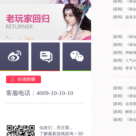
·
[新闻]
《诛仙
·
[新闻]
《诛仙
·
[新闻]
超值兑
·
[新闻]
《诛仙
·
[新闻]
《诛仙
·
[新闻]
神秘场
·
[新闻]
人气火
·
[新闻]
尊享飞
新浪微博
官方论坛
官方微信
·
[新闻]
《诛仙
客服电话：4009-10-10-10
·
[新闻]
《诛仙
·
[新闻]
会卖萌
·
[新闻]
解密上
·
[新闻]
《诛仙
仙友们，关注我，
了解最新游戏咨询！3D