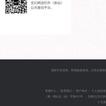
玄幻网游巨作《诛仙》
公共微信平台。
抵制不良游戏，拒绝盗版游戏。注意自我保
客服中心
|
联系我们
|
用户协议
|
个人信息保
（署）网出证（皖）字第013号
京网文
[2022]0
© 完美世